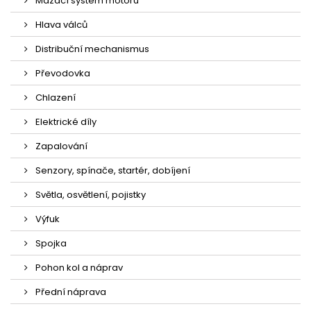
Mazací systém motoru
Hlava válců
Distribuční mechanismus
Převodovka
Chlazení
Elektrické díly
Zapalování
Senzory, spínače, startér, dobíjení
Světla, osvětlení, pojistky
Výfuk
Spojka
Pohon kol a náprav
Přední náprava