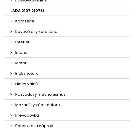
Palivový systém
LADA 2107 21073i
Karoserie
Kovové díly karosérie
Exteriér
Interiér
Motor
Blok motoru
Hlava válců
Rozvodový mechanismus
Mazací systém motoru
Převodovka
Pohon kol a náprav