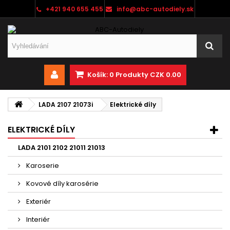
+421 940 655 455
info@abc-autodiely.sk
Košík:
0
Produkty
CZK 0.00
LADA 2107 21073i
Elektrické díly
ELEKTRICKÉ DÍLY
LADA 2101 2102 21011 21013
Karoserie
Kovové díly karosérie
Exteriér
Interiér