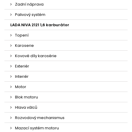
Zadní náprava
Palivový systém
LADA NIVA 2121 1,6 karburátor
Topení
Karoserie
Kovové díly karosérie
Exteriér
Interiér
Motor
Blok motoru
Hlava válců
Rozvodový mechanismus
Mazací systém motoru