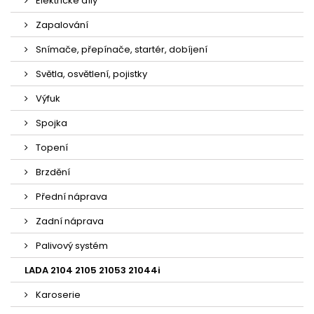
Elektrické díly
Zapalování
Snímače, přepínače, startér, dobíjení
Světla, osvětlení, pojistky
Výfuk
Spojka
Topení
Brzdění
Přední náprava
Zadní náprava
Palivový systém
LADA 2104 2105 21053 21044i
Karoserie