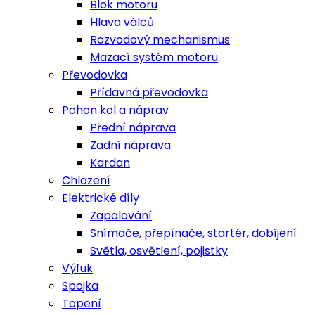
Blok motoru
Hlava válců
Rozvodový mechanismus
Mazací systém motoru
Převodovka
Přídavná převodovka
Pohon kol a náprav
Přední náprava
Zadní náprava
Kardan
Chlazení
Elektrické díly
Zapalování
Snímače, přepínače, startér, dobíjení
Světla, osvětlení, pojistky
Výfuk
Spojka
Topení