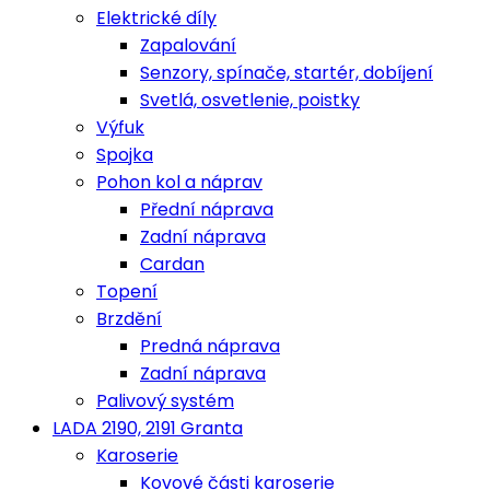
Elektrické díly
Zapalování
Senzory, spínače, startér, dobíjení
Svetlá, osvetlenie, poistky
Výfuk
Spojka
Pohon kol a náprav
Přední náprava
Zadní náprava
Cardan
Topení
Brzdění
Predná náprava
Zadní náprava
Palivový systém
LADA 2190, 2191 Granta
Karoserie
Kovové části karoserie