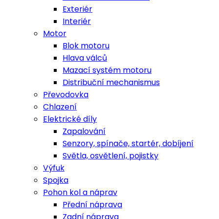
Exteriér
Interiér
Motor
Blok motoru
Hlava válců
Mazací systém motoru
Distribuční mechanismus
Převodovka
Chlazení
Elektrické díly
Zapalování
Senzory, spínače, startér, dobíjení
Světla, osvětlení, pojistky
Výfuk
Spojka
Pohon kol a náprav
Přední náprava
Zadní náprava