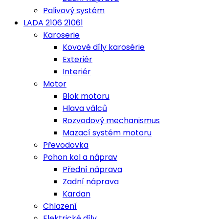
Palivový systém
LADA 2106 21061
Karoserie
Kovové díly karosérie
Exteriér
Interiér
Motor
Blok motoru
Hlava válců
Rozvodový mechanismus
Mazací systém motoru
Převodovka
Pohon kol a náprav
Přední náprava
Zadní náprava
Kardan
Chlazení
Elektrické díly