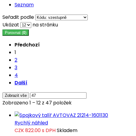
Seznam
Seřadit podle
Ukázat
na stránku
Porovnat (
0
)
Předchozí
1
2
3
4
Další
Zobrazit vše
Zobrazeno 1 – 12 z 47 položek
Rychlý náhled
CZK 822.00
s DPH
Skladem