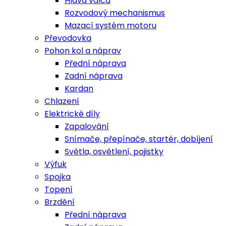
Hlava válců
Rozvodový mechanismus
Mazací systém motoru
Převodovka
Pohon kol a náprav
Přední náprava
Zadní náprava
Kardan
Chlazení
Elektrické díly
Zapalování
Snímače, přepínače, startér, dobíjení
Světla, osvětlení, pojistky
Výfuk
Spojka
Topení
Brzdění
Přední náprava