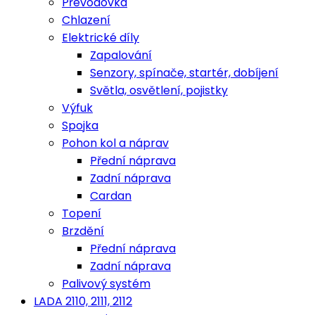
Převodovka
Chlazení
Elektrické díly
Zapalování
Senzory, spínače, startér, dobíjení
Světla, osvětlení, pojistky
Výfuk
Spojka
Pohon kol a náprav
Přední náprava
Zadní náprava
Cardan
Topení
Brzdění
Přední náprava
Zadní náprava
Palivový systém
LADA 2110, 2111, 2112