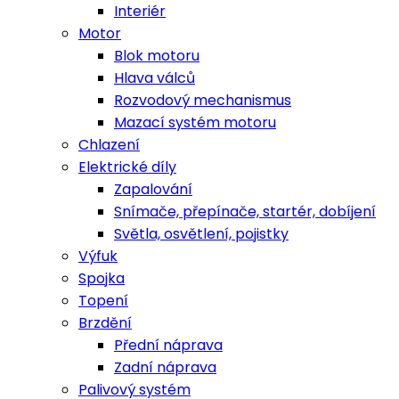
Interiér
Motor
Blok motoru
Hlava válců
Rozvodový mechanismus
Mazací systém motoru
Chlazení
Elektrické díly
Zapalování
Snímače, přepínače, startér, dobíjení
Světla, osvětlení, pojistky
Výfuk
Spojka
Topení
Brzdění
Přední náprava
Zadní náprava
Palivový systém