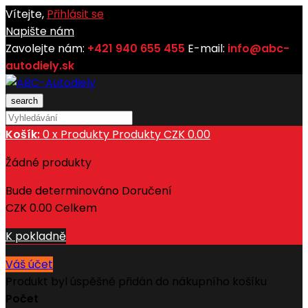
Vítejte,
Přihlásit se
Napište nám
Zavolejte nám:
+421 940 655 455
E-mail:
info@abc-
autodiely.sk
search
Košík:
0
x
Produkty
Produkty
CZK 0.00
Žádné produkty
Bude determinováno
Doručení
CZK 0.00
Celkem
K pokladně
Váš účet
Produkt byl úspěšně přidán do nákupního košíku
Počet