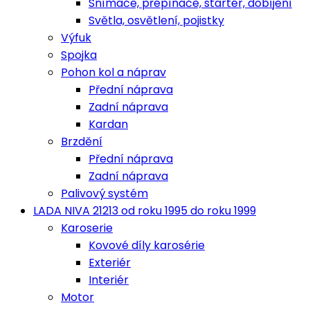
Snímače, přepínače, startér, dobíjení
Světla, osvětlení, pojistky
Výfuk
Spojka
Pohon kol a náprav
Přední náprava
Zadní náprava
Kardan
Brzdění
Přední náprava
Zadní náprava
Palivový systém
LADA NIVA 21213 od roku 1995 do roku 1999
Karoserie
Kovové díly karosérie
Exteriér
Interiér
Motor