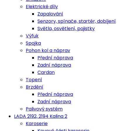
Elektrické díly
Zapalování
Senzory, spínače, startér, dobíjení
Světla, osvětlení, pojistky
Výfuk
Spojka
Pohon kol a náprav
Přední náprava
Zadní náprava
Cardan
Topení
Brzdění
Přední náprava
Zadní náprava
Palivový systém
LADA 2192, 2194 Kalina 2
Karoserie
Kovové části karoserie