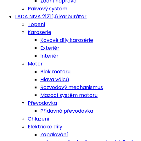
Zadní náprava
Palivový systém
LADA NIVA 2121 1,6 karburátor
Topení
Karoserie
Kovové díly karosérie
Exteriér
Interiér
Motor
Blok motoru
Hlava válců
Rozvodový mechanismus
Mazací systém motoru
Převodovka
Přídavná převodovka
Chlazení
Elektrické díly
Zapalování