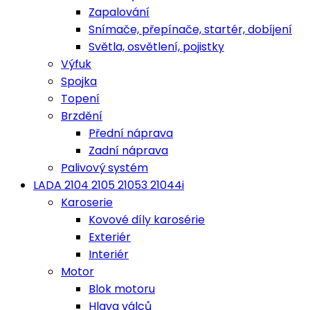
Zapalování
Snímače, přepínače, startér, dobíjení
Světla, osvětlení, pojistky
Výfuk
Spojka
Topení
Brzdění
Přední náprava
Zadní náprava
Palivový systém
LADA 2104 2105 21053 21044i
Karoserie
Kovové díly karosérie
Exteriér
Interiér
Motor
Blok motoru
Hlava válců