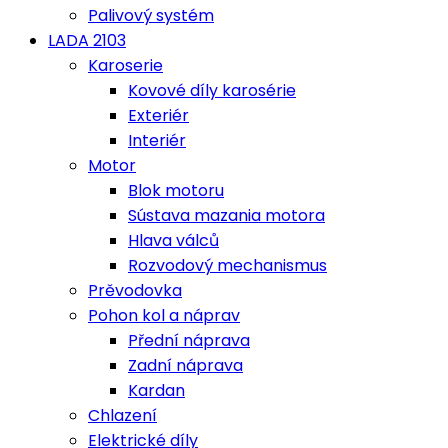
Palivový systém
LADA 2103
Karoserie
Kovové díly karosérie
Exteriér
Interiér
Motor
Blok motoru
Sústava mazania motora
Hlava válců
Rozvodový mechanismus
Prěvodovka
Pohon kol a náprav
Přední náprava
Zadní náprava
Kardan
Chlazení
Elektrické díly