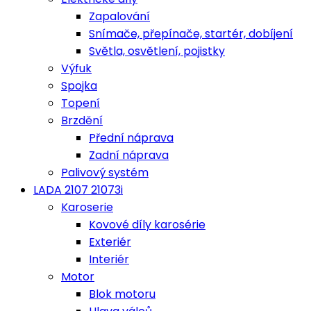
Zapalování
Snímače, přepínače, startér, dobíjení
Světla, osvětlení, pojistky
Výfuk
Spojka
Topení
Brzdění
Přední náprava
Zadní náprava
Palivový systém
LADA 2107 21073i
Karoserie
Kovové díly karosérie
Exteriér
Interiér
Motor
Blok motoru