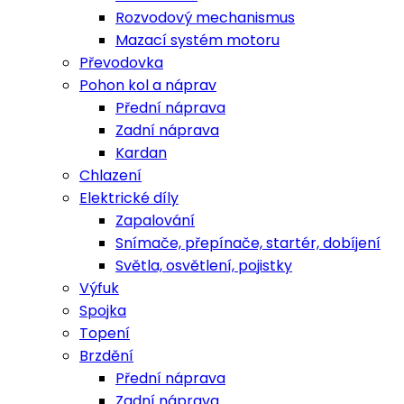
Rozvodový mechanismus
Mazací systém motoru
Převodovka
Pohon kol a náprav
Přední náprava
Zadní náprava
Kardan
Chlazení
Elektrické díly
Zapalování
Snímače, přepínače, startér, dobíjení
Světla, osvětlení, pojistky
Výfuk
Spojka
Topení
Brzdění
Přední náprava
Zadní náprava