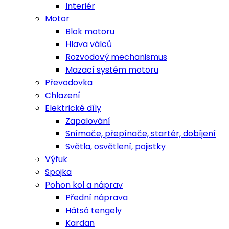
Interiér
Motor
Blok motoru
Hlava válců
Rozvodový mechanismus
Mazací systém motoru
Převodovka
Chlazení
Elektrické díly
Zapalování
Snímače, přepínače, startér, dobíjení
Světla, osvětlení, pojistky
Výfuk
Spojka
Pohon kol a náprav
Přední náprava
Hátsó tengely
Kardan