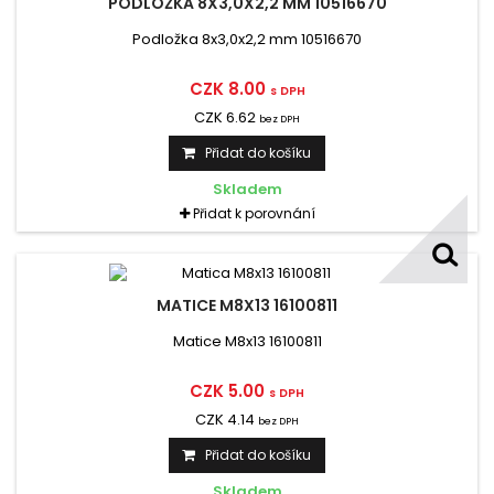
PODLOŽKA 8X3,0X2,2 MM 10516670
Podložka 8x3,0x2,2 mm 10516670
CZK 8.00
s DPH
CZK 6.62
bez DPH
Přidat do košíku
Skladem
Přidat k porovnání
MATICE M8X13 16100811
Matice M8x13 16100811
CZK 5.00
s DPH
CZK 4.14
bez DPH
Přidat do košíku
Skladem