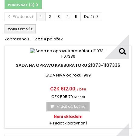
POROVNAT (
0
)
Předchozí
1
2
3
4
5
Další
ZOBRAZIT VŠE
Zobrazeno 1 – 12 z 54 položek
SADA NA OPRAVU KARBURÁTORU 21073-1107336
LADA NIVA od roku 1999
CZK 612.00
s DPH
CZK 505.79
bez DPH
Přidat do košíku
Není skladem
Přidat k porovnání