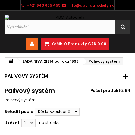
+421 940 655 455
info@abc-autodiely.sk
Košík:
0
Produkty
CZK 0.00
LADA NIVA 21214 od roku 1999
Palivový systém
PALIVOVÝ SYSTÉM
Palivový systém
Počet produktů: 54
Palivový systém
Seřadit podle
Kódu: vzestupně
na stránku
Ukázat
12