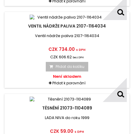
Přidat k porovnání
VENTIL NÁDRŽE PALIVA 2107-1164034
Ventil nádrže paliva 2107-1164034
CZK 734.00
s DPH
CZK 606.62
bez DPH
Přidat do košíku
Není skladem
Přidat k porovnání
TĚSNĚNÍ 21073-1104089
LADA NIVA do roku 1999
CZK 59.00
s DPH