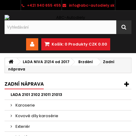
+421 940 655 455
info@abc-autodiely.sk
Košík:
0
Produkty
CZK 0.00
LADA NIVA 21214 od 2017
Brzdění
Zadní
náprava
ZADNÍ NÁPRAVA
LADA 2101 2102 21011 21013
Karoserie
Kovové díly karosérie
Exteriér