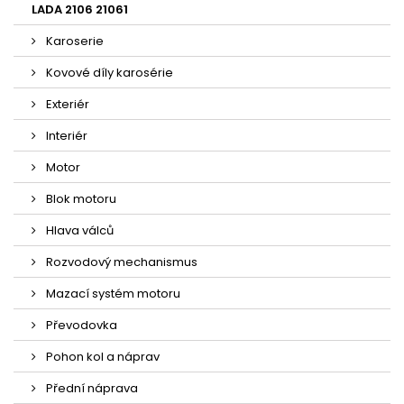
LADA 2106 21061
Karoserie
Kovové díly karosérie
Exteriér
Interiér
Motor
Blok motoru
Hlava válců
Rozvodový mechanismus
Mazací systém motoru
Převodovka
Pohon kol a náprav
Přední náprava