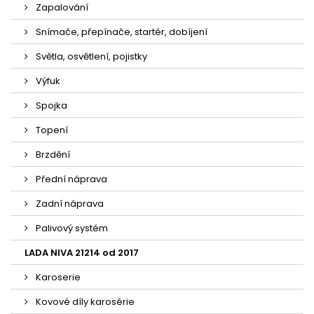
Zapalování
Snímače, přepínače, startér, dobíjení
Světla, osvětlení, pojistky
Výfuk
Spojka
Topení
Brzdění
Přední náprava
Zadní náprava
Palivový systém
LADA NIVA 21214 od 2017
Karoserie
Kovové díly karosérie