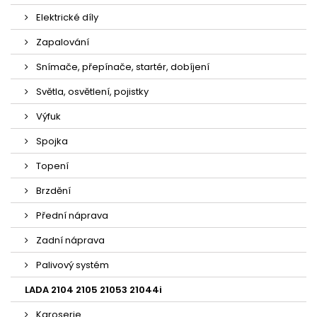
Elektrické díly
Zapalování
Snímače, přepínače, startér, dobíjení
Světla, osvětlení, pojistky
Výfuk
Spojka
Topení
Brzdění
Přední náprava
Zadní náprava
Palivový systém
LADA 2104 2105 21053 21044i
Karoserie