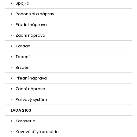
Spojka
Pohon kol a náprav
Přední náprava
Zadní náprava
Kardan
Topení
Brzdění
Přední náprava
Zadní náprava
Palivový systém
LADA 2103
Karoserie
Kovové díly karosérie