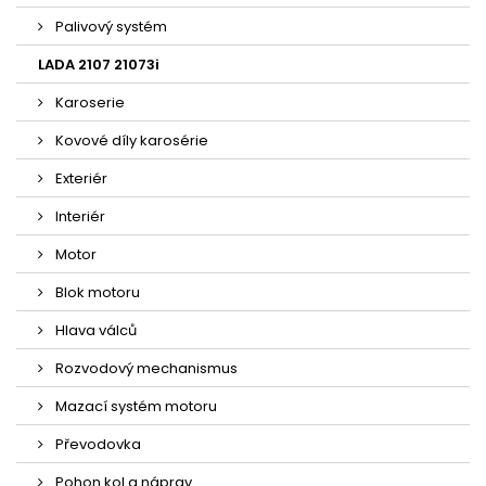
Palivový systém
LADA 2107 21073i
Karoserie
Kovové díly karosérie
Exteriér
Interiér
Motor
Blok motoru
Hlava válců
Rozvodový mechanismus
Mazací systém motoru
Převodovka
Pohon kol a náprav