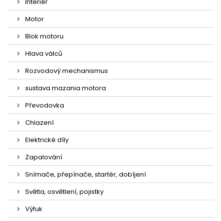
Interiér
Motor
Blok motoru
Hlava válců
Rozvodový mechanismus
sustava mazania motora
Převodovka
Chlazení
Elektrické díly
Zapalování
Snímače, přepínače, startér, dobíjení
Světla, osvětlení, pojistky
Výfuk