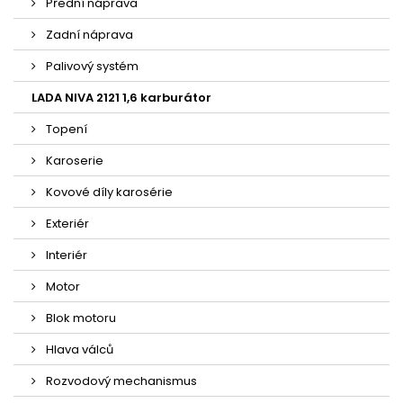
Přední náprava
Zadní náprava
Palivový systém
LADA NIVA 2121 1,6 karburátor
Topení
Karoserie
Kovové díly karosérie
Exteriér
Interiér
Motor
Blok motoru
Hlava válců
Rozvodový mechanismus