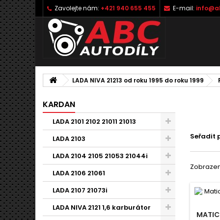
Zavolejte nám:
+421 940 655 455
E-mail:
info@a
LADA NIVA 21213 od roku 1995 do roku 1999
KARDAN
LADA 2101 2102 21011 21013
Seřadit 
LADA 2103
LADA 2104 2105 21053 21044i
Zobrazeno
LADA 2106 21061
LADA 2107 21073i
LADA NIVA 2121 1,6 karburátor
MATIC