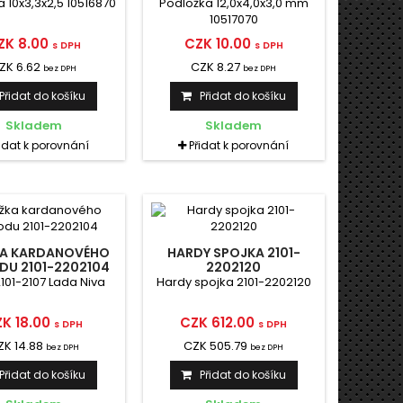
 10x3,3x2,5 10516870
Podložka 12,0x4,0x3,0 mm
10517070
ZK 8.00
CZK 10.00
s DPH
s DPH
ZK 6.62
CZK 8.27
bez DPH
bez DPH
Přidat do košíku
Přidat do košíku
Skladem
Skladem
řidat k porovnání
Přidat k porovnání
A KARDANOVÉHO
HARDY SPOJKA 2101-
DU 2101-2202104
2202120
101-2107 Lada Niva
Hardy spojka 2101-2202120
K 18.00
CZK 612.00
s DPH
s DPH
ZK 14.88
CZK 505.79
bez DPH
bez DPH
Přidat do košíku
Přidat do košíku