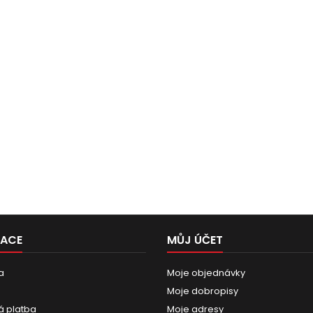
MACE
MŮJ ÚČET
a
Moje objednávky
Moje dobropisy
 platba
Moje adresy