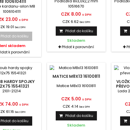
Podložka 8x3,0x2,2 mm
Podložka
8 1006104111
e kardanu-silon M8
10516670
1006104111
CZK 8.00
C
s DPH
ZK 23.00
s DPH
CZK 6.62
C
bez DPH
ZK 19.01
bez DPH
Přidat do košíku
Přidat do košíku
Skladem
Není skladem
Přidat k porovnání
P
řidat k porovnání
MATICE M8X13 16100811
B HARDY SPOJKY
VLOŽK
Matice M8x13 16100811
2X75 15541321
PŘEVO
2101-21214
Lada 2
CZK 5.00
s DPH
ZK 74.00
CZ
s DPH
CZK 4.14
bez DPH
ZK 61.16
C
bez DPH
Přidat do košíku
Přidat do košíku
Skladem