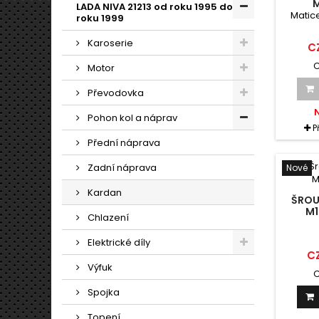
M
LADA NIVA 21213 od roku 1995 do
Matic
roku 1999
Karoserie
C
C
Motor
Převodovka
Pohon kol a náprav
P
Přední náprava
Zadní náprava
Nové
Kardan
ŠROU
M1
Chlazení
Elektrické díly
C
Výfuk
C
Spojka
Topení