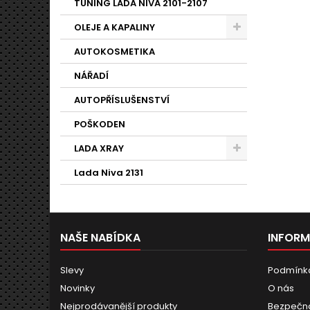
TUNING LADA NIVA 2101-2107
OLEJE A KAPALINY
AUTOKOSMETIKA
NÁŘADÍ
AUTOPŘÍSLUŠENSTVÍ
POŠKODEN
LADA XRAY
Lada Niva 2131
NAŠE NABÍDKA
INFOR
Slevy
Podmínk
Novinky
O nás
Nejprodávanější produkty
Bezpečná