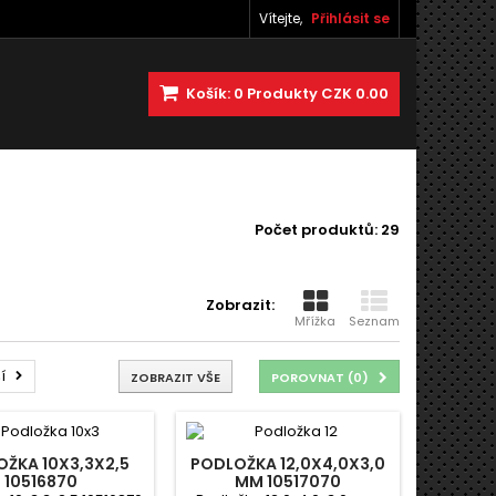
Vítejte,
Přihlásit se
Košík:
0
Produkty
CZK 0.00
Počet produktů: 29
Zobrazit:
Mřížka
Seznam
í
ZOBRAZIT VŠE
POROVNAT (
0
)
ŽKA 10X3,3X2,5
PODLOŽKA 12,0X4,0X3,0
10516870
MM 10517070