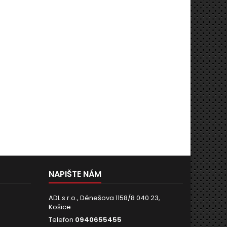
NAPIŠTE NÁM
ADL s.r.o., Dénešova 1158/8 040 23,
Košice
Telefon
0940655455