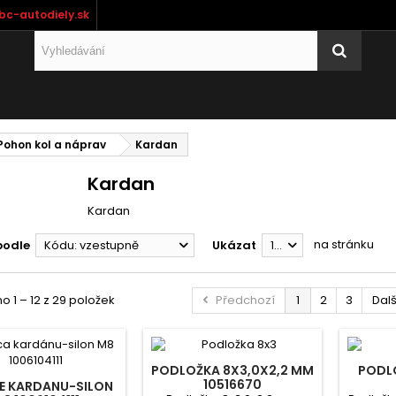
bc-autodiely.sk
Pohon kol a náprav
Kardan
Kardan
Kardan
na stránku
podle
Kódu: vzestupně
Ukázat
12
 1 – 12 z 29 položek
Předchozí
1
2
3
Dalš
PODLOŽKA 8X3,0X2,2 MM
PODLO
10516670
E KARDANU-SILON