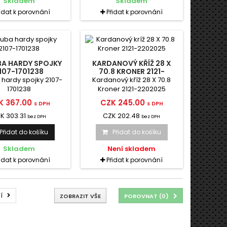
Skladem
Skladem
řidat k porovnání
Přidat k porovnání
BA HARDY SPOJKY
KARDANOVÝ KŘÍŽ 28 X
107-1701238
70.8 KRONER 2121-
2202025
 hardy spojky 2107-
Kardanový kříž 28 X 70.8
1701238
Kroner 2121-2202025
K 367.00
CZK 245.00
s DPH
s DPH
K 303.31
CZK 202.48
bez DPH
bez DPH
Přidat do košíku
Přidat do košíku
Skladem
Není skladem
řidat k porovnání
Přidat k porovnání
í
ZOBRAZIT VŠE
POROVNAT (
0
)