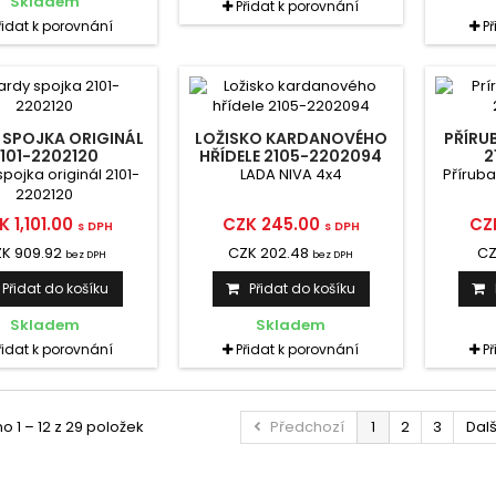
Skladem
Přidat k porovnání
řidat k porovnání
P
 SPOJKA ORIGINÁL
LOŽISKO KARDANOVÉHO
PŘÍRU
101-2202120
HŘÍDELE 2105-2202094
2
pojka originál 2101-
LADA NIVA 4x4
Příruba
2202120
K 1,101.00
CZK 245.00
CZ
s DPH
s DPH
K 909.92
CZK 202.48
CZ
bez DPH
bez DPH
Přidat do košíku
Přidat do košíku
Skladem
Skladem
řidat k porovnání
Přidat k porovnání
P
 1 – 12 z 29 položek
Předchozí
1
2
3
Dalš