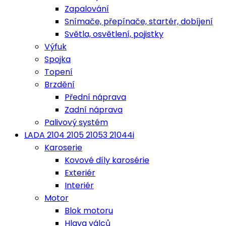
Zapalování
Snímače, přepínače, startér, dobíjení
Světla, osvětlení, pojistky
Výfuk
Spojka
Topení
Brzdění
Přední náprava
Zadní náprava
Palivový systém
LADA 2104 2105 21053 21044i
Karoserie
Kovové díly karosérie
Exteriér
Interiér
Motor
Blok motoru
Hlava válců