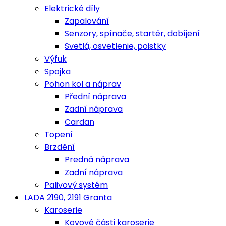
Elektrické díly
Zapalování
Senzory, spínače, startér, dobíjení
Svetlá, osvetlenie, poistky
Výfuk
Spojka
Pohon kol a náprav
Přední náprava
Zadní náprava
Cardan
Topení
Brzdění
Predná náprava
Zadní náprava
Palivový systém
LADA 2190, 2191 Granta
Karoserie
Kovové části karoserie