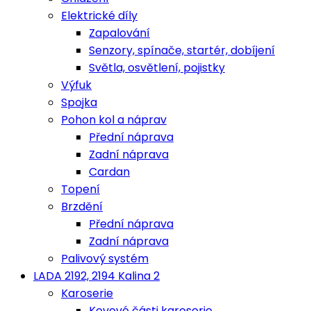
Elektrické díly
Zapalování
Senzory, spínače, startér, dobíjení
Světla, osvětlení, pojistky
Výfuk
Spojka
Pohon kol a náprav
Přední náprava
Zadní náprava
Cardan
Topení
Brzdění
Přední náprava
Zadní náprava
Palivový systém
LADA 2192, 2194 Kalina 2
Karoserie
Kovové části karoserie