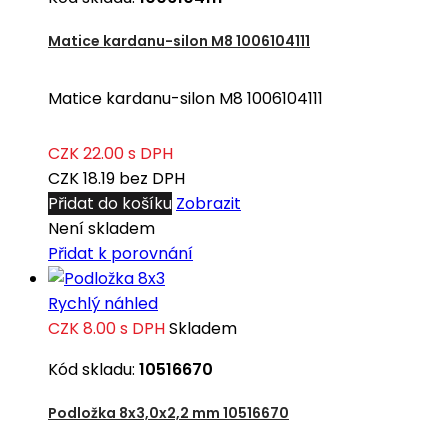
Matice kardanu-silon M8 1006104111
Matice kardanu-silon M8 1006104111
CZK 22.00
s DPH
CZK 18.19
bez DPH
Přidat do košíku
Zobrazit
Není skladem
Přidat k porovnání
Rychlý náhled
CZK 8.00
s DPH
Skladem
Kód skladu:
10516670
Podložka 8x3,0x2,2 mm 10516670