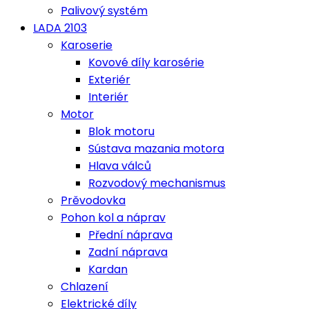
Palivový systém
LADA 2103
Karoserie
Kovové díly karosérie
Exteriér
Interiér
Motor
Blok motoru
Sústava mazania motora
Hlava válců
Rozvodový mechanismus
Prěvodovka
Pohon kol a náprav
Přední náprava
Zadní náprava
Kardan
Chlazení
Elektrické díly