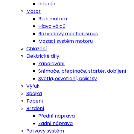
Interiér
Motor
Blok motoru
Hlava válců
Rozvodový mechanismus
Mazací systém motoru
Chlazení
Elektrické díly
Zapalování
Snímače, přepínače, startér, dobíjení
Světla, osvětlení, pojistky
Výfuk
Spojka
Topení
Brzdění
Přední náprava
Zadní náprava
Palivový systém