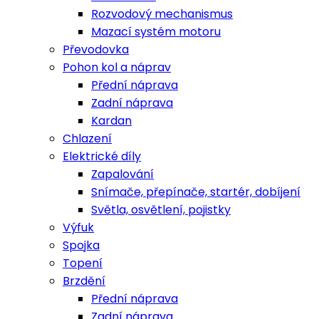
Rozvodový mechanismus
Mazací systém motoru
Převodovka
Pohon kol a náprav
Přední náprava
Zadní náprava
Kardan
Chlazení
Elektrické díly
Zapalování
Snímače, přepínače, startér, dobíjení
Světla, osvětlení, pojistky
Výfuk
Spojka
Topení
Brzdění
Přední náprava
Zadní náprava