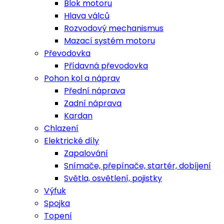
Blok motoru
Hlava válců
Rozvodový mechanismus
Mazací systém motoru
Převodovka
Přídavná převodovka
Pohon kol a náprav
Přední náprava
Zadní náprava
Kardan
Chlazení
Elektrické díly
Zapalování
Snímače, přepínače, startér, dobíjení
Světla, osvětlení, pojistky
Výfuk
Spojka
Topení