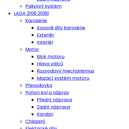
Palivový systém
LADA 2106 21061
Karoserie
Kovové díly karosérie
Exteriér
Interiér
Motor
Blok motoru
Hlava válců
Rozvodový mechanismus
Mazací systém motoru
Převodovka
Pohon kol a náprav
Přední náprava
Zadní náprava
Kardan
Chlazení
Elektrické díly