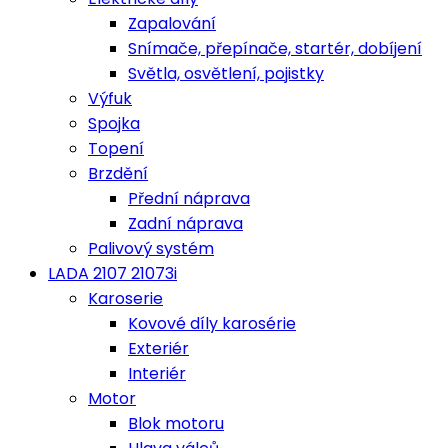
Zapalování
Snímače, přepínače, startér, dobíjení
Světla, osvětlení, pojistky
Výfuk
Spojka
Topení
Brzdění
Přední náprava
Zadní náprava
Palivový systém
LADA 2107 21073i
Karoserie
Kovové díly karosérie
Exteriér
Interiér
Motor
Blok motoru