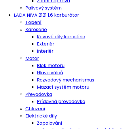
Zadní náprava
Palivový systém
LADA NIVA 2121 1,6 karburátor
Topení
Karoserie
Kovové díly karosérie
Exteriér
Interiér
Motor
Blok motoru
Hlava válců
Rozvodový mechanismus
Mazací systém motoru
Převodovka
Přídavná převodovka
Chlazení
Elektrické díly
Zapalování