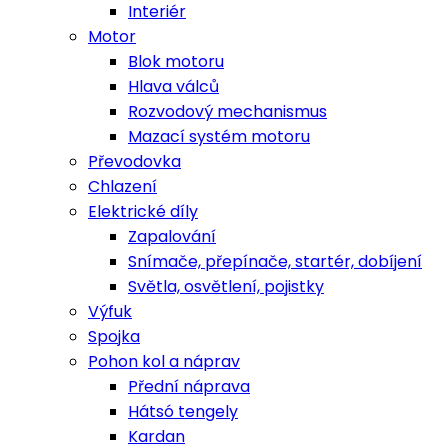
Interiér
Motor
Blok motoru
Hlava válců
Rozvodový mechanismus
Mazací systém motoru
Převodovka
Chlazení
Elektrické díly
Zapalování
Snímače, přepínače, startér, dobíjení
Světla, osvětlení, pojistky
Výfuk
Spojka
Pohon kol a náprav
Přední náprava
Hátsó tengely
Kardan