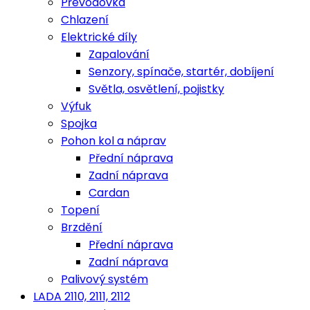
Převodovka
Chlazení
Elektrické díly
Zapalování
Senzory, spínače, startér, dobíjení
Světla, osvětlení, pojistky
Výfuk
Spojka
Pohon kol a náprav
Přední náprava
Zadní náprava
Cardan
Topení
Brzdění
Přední náprava
Zadní náprava
Palivový systém
LADA 2110, 2111, 2112