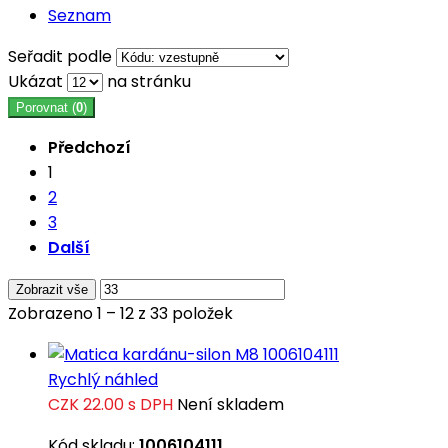
Seznam
Seřadit podle
Ukázat
na stránku
Porovnat (
0
)
Předchozí
1
2
3
Další
Zobrazit vše
Zobrazeno 1 – 12 z 33 položek
Rychlý náhled
CZK 22.00
s DPH
Není skladem
Kód skladu:
1006104111