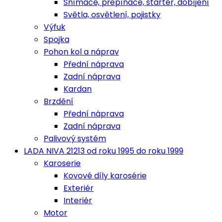
Snímače, přepínače, startér, dobíjení
Světla, osvětlení, pojistky
Výfuk
Spojka
Pohon kol a náprav
Přední náprava
Zadní náprava
Kardan
Brzdění
Přední náprava
Zadní náprava
Palivový systém
LADA NIVA 21213 od roku 1995 do roku 1999
Karoserie
Kovové díly karosérie
Exteriér
Interiér
Motor