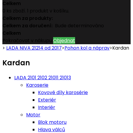
Celkem
0
ks zboží.
1 produkt v košíku.
Celkem za produkty:
Celkem za doručení:
Bude determinováno
Celkem
Pokračovat v nákupu
Objednat
>
LADA NIVA 21214 od 2017
>
Pohon kol a náprav
>
Kardan
Kardan
LADA 2101 2102 21011 21013
Karoserie
Kovové díly karosérie
Exteriér
Interiér
Motor
Blok motoru
Hlava válců