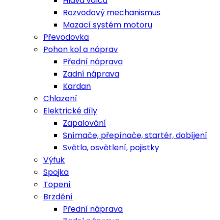
Hlava válců
Rozvodový mechanismus
Mazací systém motoru
Převodovka
Pohon kol a náprav
Přední náprava
Zadní náprava
Kardan
Chlazení
Elektrické díly
Zapalování
Snímače, přepínače, startér, dobíjení
Světla, osvětlení, pojistky
Výfuk
Spojka
Topení
Brzdění
Přední náprava