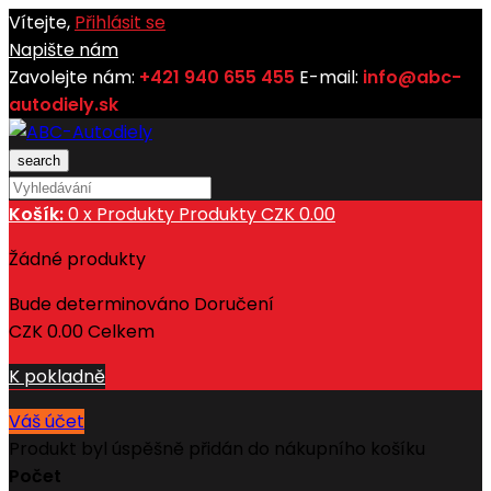
Vítejte,
Přihlásit se
Napište nám
Zavolejte nám:
+421 940 655 455
E-mail:
info@abc-
autodiely.sk
search
Košík:
0
x
Produkty
Produkty
CZK 0.00
Žádné produkty
Bude determinováno
Doručení
CZK 0.00
Celkem
K pokladně
Váš účet
Produkt byl úspěšně přidán do nákupního košíku
Počet