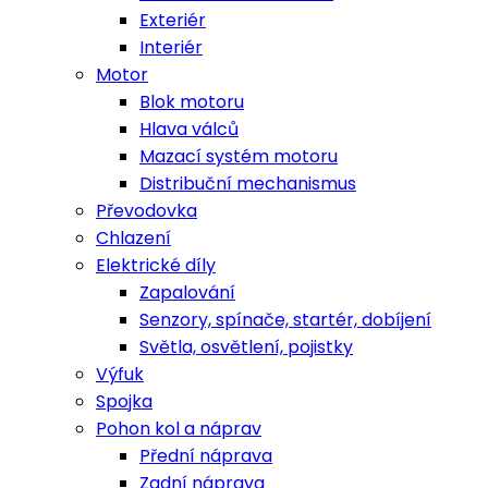
Exteriér
Interiér
Motor
Blok motoru
Hlava válců
Mazací systém motoru
Distribuční mechanismus
Převodovka
Chlazení
Elektrické díly
Zapalování
Senzory, spínače, startér, dobíjení
Světla, osvětlení, pojistky
Výfuk
Spojka
Pohon kol a náprav
Přední náprava
Zadní náprava