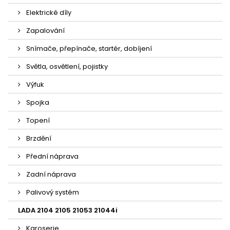
Elektrické díly
Zapalování
Snímače, přepínače, startér, dobíjení
Světla, osvětlení, pojistky
Výfuk
Spojka
Topení
Brzdění
Přední náprava
Zadní náprava
Palivový systém
LADA 2104 2105 21053 21044i
Karoserie