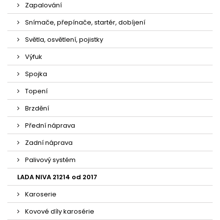
Zapalování
Snímače, přepínače, startér, dobíjení
Světla, osvětlení, pojistky
Výfuk
Spojka
Topení
Brzdění
Přední náprava
Zadní náprava
Palivový systém
LADA NIVA 21214 od 2017
Karoserie
Kovové díly karosérie