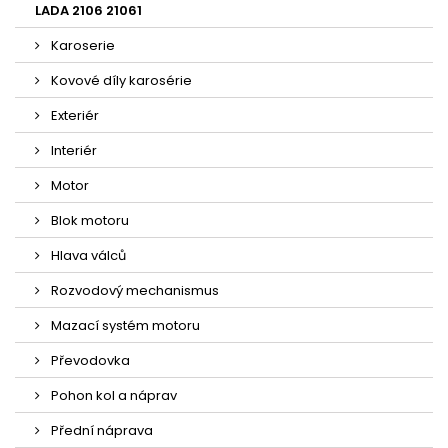
LADA 2106 21061
Karoserie
Kovové díly karosérie
Exteriér
Interiér
Motor
Blok motoru
Hlava válců
Rozvodový mechanismus
Mazací systém motoru
Převodovka
Pohon kol a náprav
Přední náprava