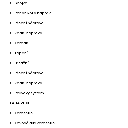
Spojka
Pohon kol a náprav
Přední náprava
Zadní náprava
Kardan
Topení
Brzdění
Přední náprava
Zadní náprava
Palivový systém
LADA 2103
Karoserie
Kovové díly karosérie