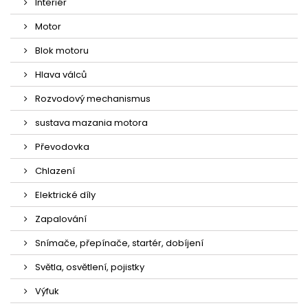
Interiér
Motor
Blok motoru
Hlava válců
Rozvodový mechanismus
sustava mazania motora
Převodovka
Chlazení
Elektrické díly
Zapalování
Snímače, přepínače, startér, dobíjení
Světla, osvětlení, pojistky
Výfuk