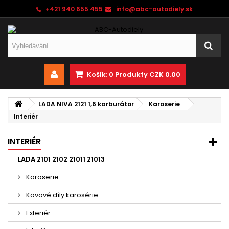
+421 940 655 455
info@abc-autodiely.sk
Košík:
0
Produkty
CZK 0.00
LADA NIVA 2121 1,6 karburátor
Karoserie
Interiér
INTERIÉR
LADA 2101 2102 21011 21013
Karoserie
Kovové díly karosérie
Exteriér