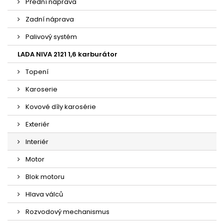
Přední náprava
Zadní náprava
Palivový systém
LADA NIVA 2121 1,6 karburátor
Topení
Karoserie
Kovové díly karosérie
Exteriér
Interiér
Motor
Blok motoru
Hlava válců
Rozvodový mechanismus