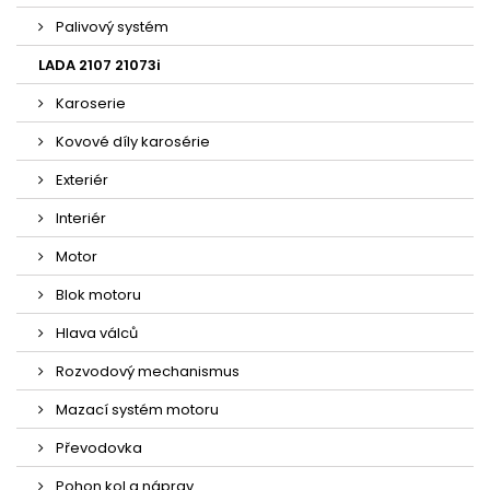
Palivový systém
LADA 2107 21073i
Karoserie
Kovové díly karosérie
Exteriér
Interiér
Motor
Blok motoru
Hlava válců
Rozvodový mechanismus
Mazací systém motoru
Převodovka
Pohon kol a náprav