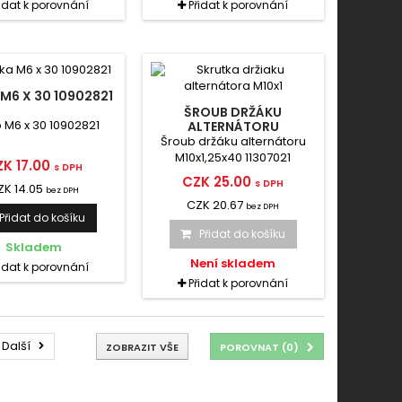
řidat k porovnání
Přidat k porovnání
M6 X 30 10902821
ŠROUB DRŽÁKU
 M6 x 30 10902821
ALTERNÁTORU
M10X1,25X40 11307021
Šroub držáku alternátoru
M10x1,25x40 11307021
K 17.00
s DPH
CZK 25.00
s DPH
ZK 14.05
bez DPH
CZK 20.67
bez DPH
Přidat do košíku
Přidat do košíku
Skladem
Není skladem
řidat k porovnání
Přidat k porovnání
Další
ZOBRAZIT VŠE
POROVNAT (
0
)