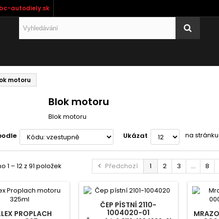
bc-autodiely.sk
ok motoru
Blok motoru
Blok motoru
na stránku
podle
Ukázat
 1 – 12 z 91 položek
Předchozí
1
2
3
...
8
ČEP PÍSTNÍ 2110-
1004020-01
LLEX PROPLACH
MRAZOV