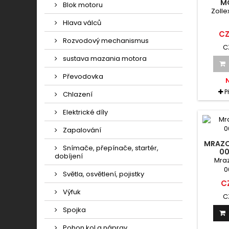
M
Blok motoru
Zolle
Hlava válců
CZ
Rozvodový mechanismus
C
sustava mazania motora
Převodovka
P
Chlazení
Elektrické díly
Zapalování
MRAZO
Snímače, přepínače, startér,
00
dobíjení
Mraz
0
Světla, osvětlení, pojistky
C
Výfuk
C
Spojka
Pohon kol a náprav