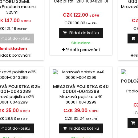
Čep pístní 2110-1004020-01
OTORU 325ML
000
x Proplach motoru
Mrazová 
325ml
CZK 122.00
s DPH
K 147.00
CZ
s DPH
CZK 100.83
bez DPH
ZK 121.49
CZ
bez DPH
Přidat do košíku
Přidat do košíku
Skladem
Není skladem
Přidat k porovnání
řidat k porovnání
P
PODLOŽ
VÁ POJISTKA Ø25
MRAZOVÁ POJISTKA Ø40
Podlo
001-0043289
00001-0043299
ová pojistka ø25
Mrazová pojistka ø40
0001-0043289
00001-0043299
C
ZK 35.00
CZK 39.00
s DPH
s DPH
C
ZK 28.93
CZK 32.24
bez DPH
bez DPH
Přidat do košíku
Přidat do košíku