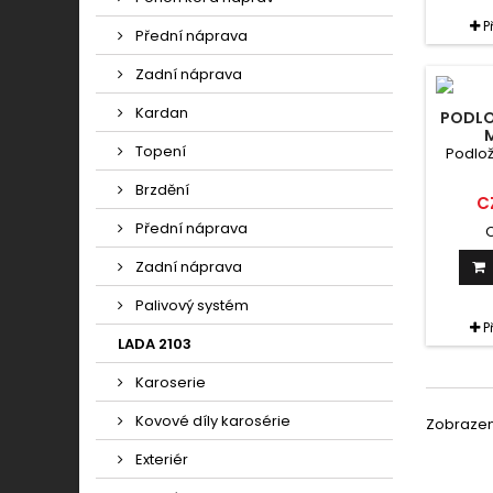
P
Přední náprava
Zadní náprava
Kardan
PODLO
Topení
Podlož
Brzdění
C
Přední náprava
C
Zadní náprava
Palivový systém
P
LADA 2103
Karoserie
Kovové díly karosérie
Zobrazeno
Exteriér