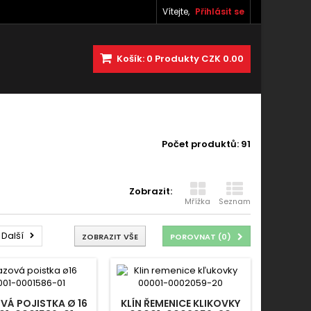
Vítejte,
Přihlásit se
Košík:
0
Produkty
CZK 0.00
Počet produktů: 91
Zobrazit:
Mřížka
Seznam
Další
ZOBRAZIT VŠE
POROVNAT (
0
)
Á POJISTKA Ø 16
KLÍN ŘEMENICE KLIKOVKY