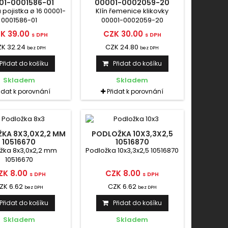
01-0001586-01
00001-0002059-20
pojistka ø 16 00001-
Klín řemenice klikovky
0001586-01
00001-0002059-20
K 39.00
CZK 30.00
s DPH
s DPH
K 32.24
CZK 24.80
bez DPH
bez DPH
Přidat do košíku
Přidat do košíku
Skladem
Skladem
řidat k porovnání
Přidat k porovnání
KA 8X3,0X2,2 MM
PODLOŽKA 10X3,3X2,5
10516670
10516870
žka 8x3,0x2,2 mm
Podložka 10x3,3x2,5 10516870
10516670
ZK 8.00
CZK 8.00
s DPH
s DPH
ZK 6.62
CZK 6.62
bez DPH
bez DPH
Přidat do košíku
Přidat do košíku
Skladem
Skladem