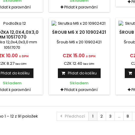
Skladem
Skladem
P
řidat k porovnání
Přidat k porovnání
ŽKA 12,0X4,0X3,0
ŠROUB M6 X 20 10902421
ŠROUB 
MM 10517070
ka 12,0x4,0x3,0 mm
Šroub M6 x 20 10902421
Šroub
10517070
ZK 10.00
CZK 15.00
CZ
s DPH
s DPH
ZK 8.27
CZK 12.40
C
bez DPH
bez DPH
Přidat do košíku
Přidat do košíku
Skladem
Skladem
řidat k porovnání
Přidat k porovnání
P
 1 – 12 z 91 položek
Předchozí
1
2
3
...
8