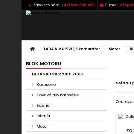
Zavolejte nám:
+421 940 655 455
E-mail:
info@a
LADA NIVA 2121 1,6 karburátor
Motor
Bl
BLOK MOTORU
LADA 2101 2102 21011 21013
Seřadit 
Karoserie
Kovové díly karosérie
Zobrazeno
Exteriér
Interiér
Motor
ZO