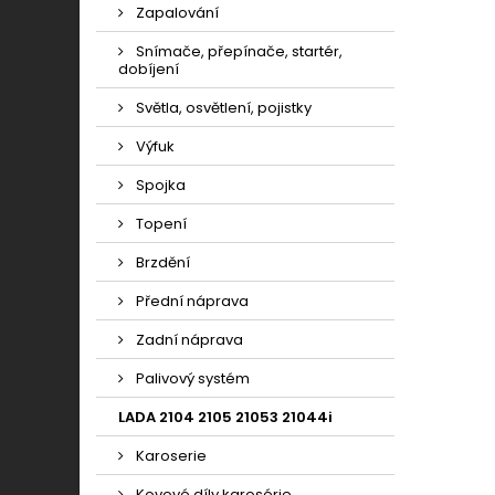
Zapalování
Snímače, přepínače, startér,
dobíjení
Světla, osvětlení, pojistky
Výfuk
Spojka
Topení
Brzdění
Přední náprava
Zadní náprava
Palivový systém
LADA 2104 2105 21053 21044i
Karoserie
Kovové díly karosérie