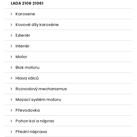
LADA 2106 21061
Karoserie
Kovové díly karosérie
Exteriér
Interiér
Motor
Blok motoru
Hlava válců
Rozvodový mechanismus
Mazací systém motoru
Převodovka
Pohon kol a náprav
Přední náprava