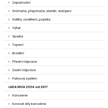
Zapalování
Snímače, přepínače, startér, dobíjení
Světla, osvětlení, pojistky
Výfuk
Spojka
Topení
Brzdění
Přední náprava
Zadní náprava
Palivový systém
LADA NIVA 21214 od 2017
Karoserie
Kovové díly karosérie