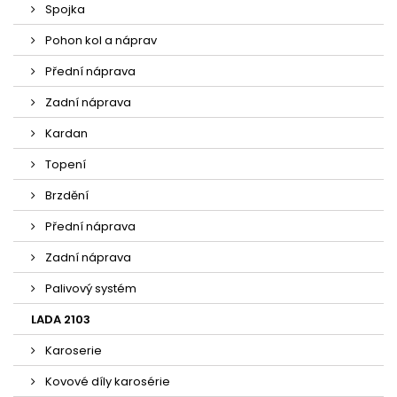
Spojka
Pohon kol a náprav
Přední náprava
Zadní náprava
Kardan
Topení
Brzdění
Přední náprava
Zadní náprava
Palivový systém
LADA 2103
Karoserie
Kovové díly karosérie