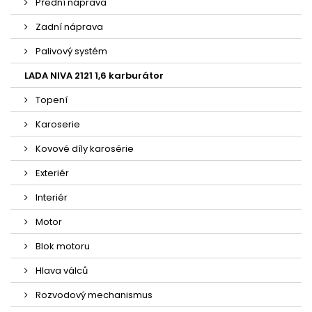
Přední náprava
Zadní náprava
Palivový systém
LADA NIVA 2121 1,6 karburátor
Topení
Karoserie
Kovové díly karosérie
Exteriér
Interiér
Motor
Blok motoru
Hlava válců
Rozvodový mechanismus