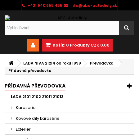
+421 940 655 455
info@abc-autodiely.sk
Košík:
0
Produkty
CZK 0.00
LADA NIVA 21214 od roku 1999
Převodovka
Přídavná převodovka
PŘÍDAVNÁ PŘEVODOVKA
LADA 2101 2102 21011 21013
Karoserie
Kovové díly karosérie
Exteriér