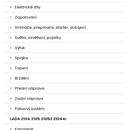
Elektrické díly
Zapalování
Snímače, přepínače, startér, dobíjení
Světla, osvětlení, pojistky
Výfuk
Spojka
Topení
Brzdění
Přední náprava
Zadní náprava
Palivový systém
LADA 2104 2105 21053 21044i
Karoserie