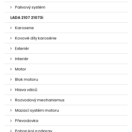
Palivový systém
LADA 2107 21073i
Karoserie
Kovové díly karosérie
Exteriér
Interiér
Motor
Blok motoru
Hlava válců
Rozvodový mechanismus
Mazací systém motoru
Převodovka
Pohon kol a náprav