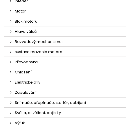
Interiér
Motor
Blok motoru
Hlava válců
Rozvodový mechanismus
sustava mazania motora
Převodovka
Chlazení
Elektrické díly
Zapalování
Snímače, přepínače, startér, dobíjení
Světla, osvětlení, pojistky
Výfuk