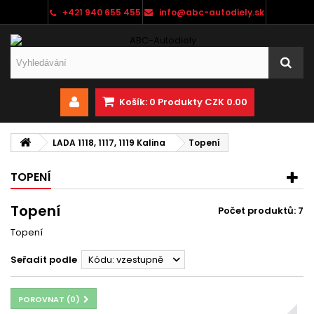
+421 940 655 455
info@abc-autodiely.sk
Košík:
0
Produkty
CZK 0.00
LADA 1118, 1117, 1119 Kalina
Topení
TOPENÍ
Topení
Počet produktů: 7
Topení
Seřadit podle
Kódu: vzestupně
POROVNAT (
0
)