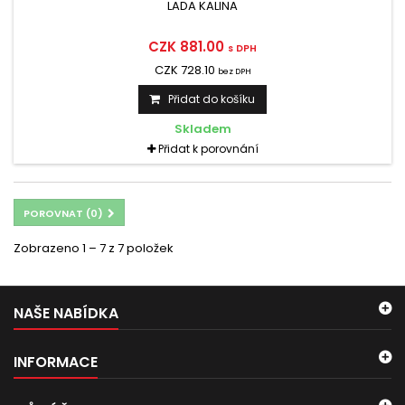
LADA KALINA
CZK 881.00
s DPH
CZK 728.10
bez DPH
Přidat do košíku
Skladem
Přidat k porovnání
POROVNAT (
0
)
Zobrazeno 1 – 7 z 7 položek
NAŠE NABÍDKA
INFORMACE