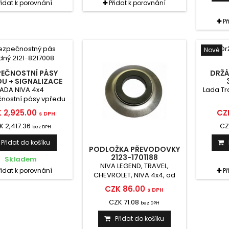
řidat k porovnání
Přidat k porovnání
P
Nové
PEČNOSTNÍ PÁSY
DRŽÁ
U + SIGNALIZACE
1214-8217008
LADA NIVA 4x4
Lada Tra
nostní pásy vpředu
lizace 21214-8217008
 2,925.00
CZ
s DPH
K 2,417.36
CZ
bez DPH
Přidat do košíku
PODLOŽKA PŘEVODOVKY
2123-1701188
Skladem
NIVA LEGEND, TRAVEL,
řidat k porovnání
P
CHEVROLET, NIVA 4x4, od
roku 2006
CZK 86.00
s DPH
CZK 71.08
bez DPH
Přidat do košíku