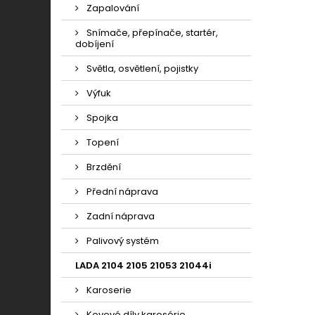
Zapalování
Snímače, přepínače, startér,
dobíjení
Světla, osvětlení, pojistky
Výfuk
Spojka
Topení
Brzdění
Přední náprava
Zadní náprava
Palivový systém
LADA 2104 2105 21053 21044i
Karoserie
Kovové díly karosérie