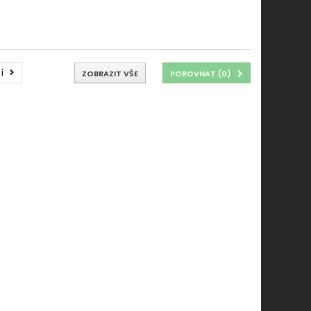
í
ZOBRAZIT VŠE
POROVNAT (
0
)