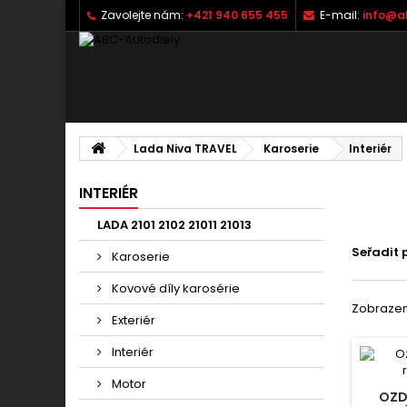
Zavolejte nám:
+421 940 655 455
E-mail:
info@a
Lada Niva TRAVEL
Karoserie
Interiér
INTERIÉR
LADA 2101 2102 21011 21013
Seřadit 
Karoserie
Kovové díly karosérie
Zobrazeno
Exteriér
Interiér
Motor
OZD