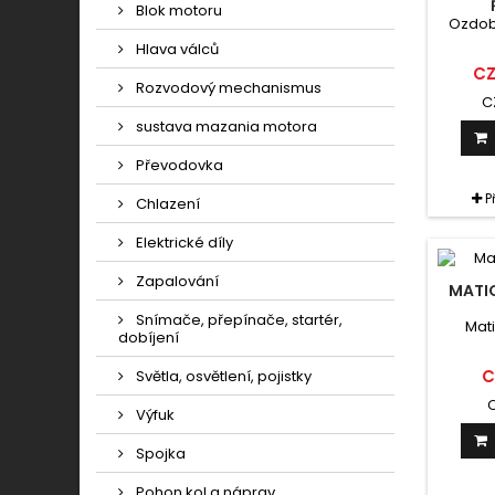
Blok motoru
Ozdob
Hlava válců
CZ
Rozvodový mechanismus
C
sustava mazania motora
Převodovka
P
Chlazení
Elektrické díly
Zapalování
MATIC
Snímače, přepínače, startér,
Mati
dobíjení
C
Světla, osvětlení, pojistky
Výfuk
Spojka
Pohon kol a náprav