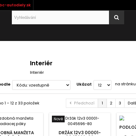
bc-autodiely.sk
Interiér
Interiér
na stránku
podle
Ukázat
 1 – 12 z 33 položek
Předchozí
1
2
3
Dalš
Nové
PODLOŽ
OBNÁ MANŽETA
DRŽÁK 12V3 00001-