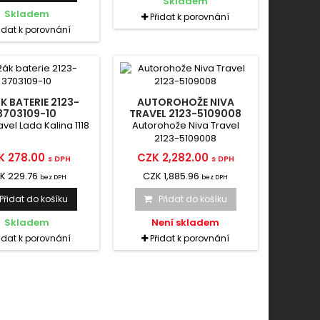
Skladem
Skladem
Přidat k porovnání
řidat k porovnání
K BATERIE 2123-
AUTOROHOŽE NIVA
3703109-10
TRAVEL 2123-5109008
vel Lada Kalina 1118
Autorohože Niva Travel
2123-5109008
K 278.00
CZK 2,282.00
s DPH
s DPH
K 229.76
CZK 1,885.96
bez DPH
bez DPH
Přidat do košíku
Přidat do košíku
Skladem
Není skladem
řidat k porovnání
Přidat k porovnání