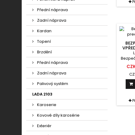
P
Přední náprava
Zadní náprava
Kardan
Topení
BEZ
VPŘED
Brzdění
2
Bezpeč
Přední náprava
+ signa
CZK
Zadní náprava
CZ
Palivový systém
LADA 2103
P
Karoserie
Kovové díly karosérie
Exteriér