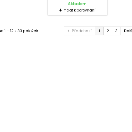
Skladem
Přidat k porovnání
 1 – 12 z 33 položek
Předchozí
1
2
3
Dalš