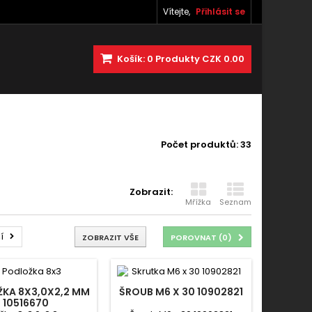
Vítejte,
Přihlásit se
Košík:
0
Produkty
CZK 0.00
Počet produktů: 33
Zobrazit:
Mřížka
Seznam
í
ZOBRAZIT VŠE
POROVNAT (
0
)
KA 8X3,0X2,2 MM
ŠROUB M6 X 30 10902821
10516670