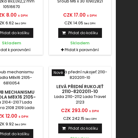
žka 8x3,0x2,2 mm
Šroub M6 x 30 10902821
10516670
ZK 8.00
CZK 17.00
s DPH
s DPH
ZK 6.62
CZK 14.05
bez DPH
bez DPH
Přidat do košíku
Přidat do košíku
Skladem
Skladem
řidat k porovnání
Přidat k porovnání
Nové
LEVÁ PŘEDNÍ RUKOJEŤ
2110-8202011-10
B MECHANISMU
Lada 2110-2112 Lada Travel
LA M8X16 2105-
6810054
 2104-2107 Lada
2123
a 2108 2109 Lada
CZK 293.00
s DPH
Travel 2123
K 12.00
s DPH
CZK 242.15
bez DPH
ZK 9.92
bez DPH
Přidat do košíku
Přidat do košíku