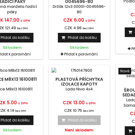
Podlo
ŘADÍCÍ PÁKY
0045696-80
ná manžeta řadící
Držák 12v3 00001-0045696-
páky
80
C
K 147.00
CZK 6.00
s DPH
s DPH
C
ZK 121.49
CZK 4.96
bez DPH
bez DPH
Přidat do košíku
Přidat do košíku
Skladem
Skladem
P
řidat k porovnání
Přidat k porovnání
Nové
E M8X13 16100811
PLASTOVÁ PŘÍCHYTKA
IZOLACE KAPOTY
1750147900
ce M8x13 16100811
Lada Niva 4x4
ŠROU
SEDAD
Lada
ZK 5.00
CZK 13.00
s DPH
s DPH
Samar
CZK 4.14
CZK 10.75
bez DPH
bez DPH
CZ
Přidat do košíku
Přidat do košíku
C
Skladem
Není skladem