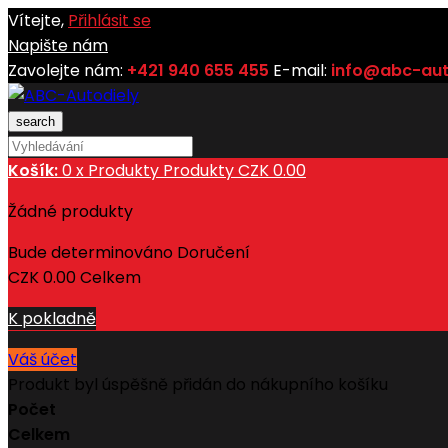
Vítejte,
Přihlásit se
Napište nám
Zavolejte nám:
+421 940 655 455
E-mail:
info@abc-aut
search
Košík:
0
x
Produkty
Produkty
CZK 0.00
Žádné produkty
Bude determinováno
Doručení
CZK 0.00
Celkem
K pokladně
Váš účet
Produkt byl úspěšně přidán do nákupního košíku
Počet
Celkem