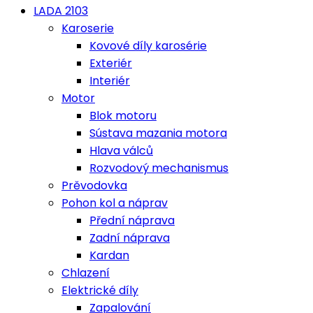
LADA 2103
Karoserie
Kovové díly karosérie
Exteriér
Interiér
Motor
Blok motoru
Sústava mazania motora
Hlava válců
Rozvodový mechanismus
Prěvodovka
Pohon kol a náprav
Přední náprava
Zadní náprava
Kardan
Chlazení
Elektrické díly
Zapalování