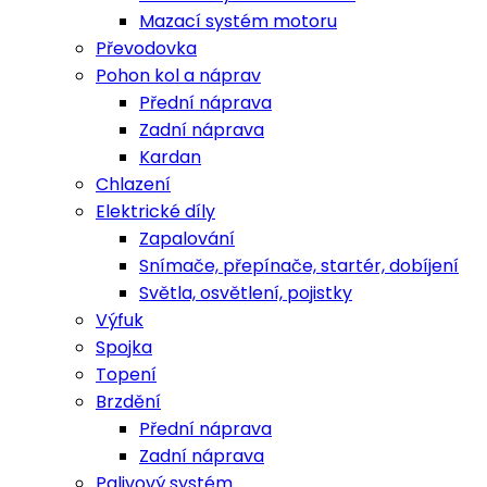
Mazací systém motoru
Převodovka
Pohon kol a náprav
Přední náprava
Zadní náprava
Kardan
Chlazení
Elektrické díly
Zapalování
Snímače, přepínače, startér, dobíjení
Světla, osvětlení, pojistky
Výfuk
Spojka
Topení
Brzdění
Přední náprava
Zadní náprava
Palivový systém