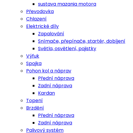
sustava mazania motora
Převodovka
Chlazení
Elektrické díly
Zapalování
Snímače, přepínače, startér, dobíjení
Světla, osvětlení, pojistky
Výfuk
Spojka
Pohon kol a náprav
Přední náprava
Zadní náprava
Kardan
Topení
Brzdění
Přední náprava
Zadní náprava
Palivový systém