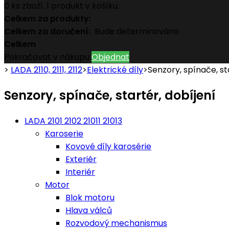
0
ks zboží.
1 produkt v košíku.
Celkem za produkty:
Celkem za doručení:
Bude determinováno
Celkem
Pokračovat v nákupu
Objednat
>
LADA 2110, 2111, 2112
>
Elektrické díly
>
Senzory, spínače, st
Senzory, spínače, startér, dobíjení
LADA 2101 2102 21011 21013
Karoserie
Kovové díly karosérie
Exteriér
Interiér
Motor
Blok motoru
Hlava válců
Rozvodový mechanismus