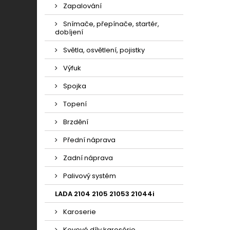
Zapalování
Snímače, přepínače, startér,
dobíjení
Světla, osvětlení, pojistky
Výfuk
Spojka
Topení
Brzdění
Přední náprava
Zadní náprava
Palivový systém
LADA 2104 2105 21053 21044i
Karoserie
Kovové díly karosérie