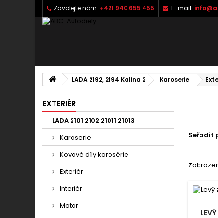
Zavolejte nám:
+421 940 655 455
E-mail:
info@a
LADA 2192, 2194 Kalina 2
Karoserie
Exte
EXTERIÉR
LADA 2101 2102 21011 21013
Seřadit 
Karoserie
Kovové díly karosérie
Zobrazeno
Exteriér
Interiér
Motor
LEVÝ