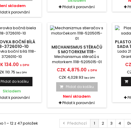
Skladem
N
Není skladem
Přidat k porovnání
P
řidat k porovnání
OVKA BOČNÍ BÍLÁ
PLASTO
18-3726010-10
SADA 1
MECHANISMUS STĚRAČŮ
ka boční bílá 1118-
Lada 21
S MOTORKEM 1118-
5205015-01
3726010-10
Mechanismus stěračů s
Grant
motorkem 1118-5205015-01
Ka
K 134.00
CZ
s DPH
CZK 4,875.00
s DPH
ZK 110.75
C
bez DPH
CZK 4,028.93
bez DPH
Přidat do košíku
Přidat do košíku
Skladem
Není skladem
řidat k porovnání
P
Přidat k porovnání
 1 – 12 z 47 položek
Předchozí
1
2
3
4
D