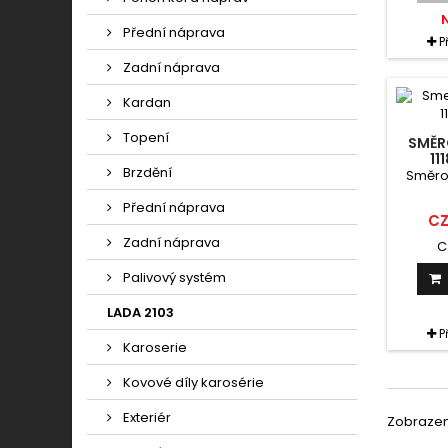
Přední náprava
P
Zadní náprava
Kardan
Topení
SMĚR
11
Brzdění
Směrov
Přední náprava
CZ
Zadní náprava
C
Palivový systém
LADA 2103
P
Karoserie
Kovové díly karosérie
Exteriér
Zobrazeno