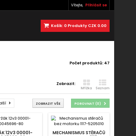
Vítejte,
Přihlásit se
Košík:
0
Produkty
CZK 0.00
Počet produktů: 47
Zobrazit:
Mřížka
Seznam
alší
ZOBRAZIT VŠE
POROVNAT (
0
)
ÁK 12V3 00001-
MECHANISMUS STĚRAČŮ