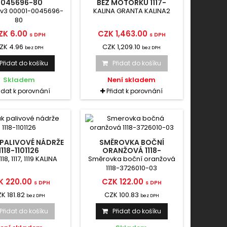
0045696-80
BEZ MOTORKU 1117-
5205010
2v3 00001-0045696-
KALINA GRANTA KALINA2
80
ZK 6.00
CZK 1,463.00
s DPH
s DPH
ZK 4.96
CZK 1,209.10
bez DPH
bez DPH
Přidat do košíku
Přidat do košíku
Skladem
Není skladem
řidat k porovnání
Přidat k porovnání
PALIVOVÉ NÁDRŽE
SMĚROVKA BOČNÍ
1118-1101126
ORANŽOVÁ 1118-
3726010-03
18, 1117, 1119 KALINA
Směrovka boční oranžová
1118-3726010-03
K 220.00
CZK 122.00
s DPH
s DPH
K 181.82
CZK 100.83
bez DPH
bez DPH
Přidat do košíku
Přidat do košíku