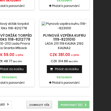
ení skladem
Skladem
řidat k porovnání
Přidat k porovnání
VÝ DRŽÁK TORPÉD
PLYNOVÁ VZPĚRA KUFRU
0KS 1118-8212778
1119-8231010
10-2112 Lada Priora
LADA 2111 1119 KALINA 2192
a Granta liftback
KALINA2
lina 1 Kalina 2
K 59.00
CZK 381.00
s DPH
s DPH
ZK 48.77
CZK 314.88
bez DPH
bez DPH
Přidat do košíku
Přidat do košíku
Skladem
Skladem
řidat k porovnání
Přidat k porovnání
alší
ZOBRAZIT VŠE
POROVNAT (
0
)