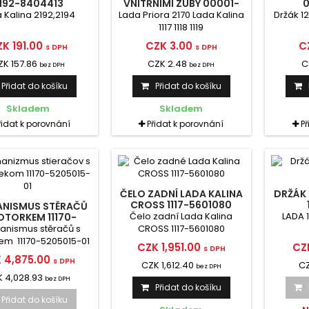
192-8404413
VNITŘNÍMI ZUBY 00001-
0026053-71
 Kalina 2192,2194
Lada Priora 2170 Lada Kalina
Držák 1
1117 1118 1119
K 191.00
CZK 3.00
C
s DPH
s DPH
ZK 157.86
CZK 2.48
C
bez DPH
bez DPH
Přidat do košíku
Přidat do košíku
Skladem
Skladem
řidat k porovnání
Přidat k porovnání
P
ČELO ZADNÍ LADA KALINA
DRŽÁK 
CROSS 1117-5601080
NISMUS STĚRAČŮ
Čelo zadní Lada Kalina
LADA 11
OTORKEM 11170-
5205015-01
anismus stěračů s
CROSS 1117-5601080
em 11170-5205015-01
CZK 1,951.00
CZ
s DPH
 4,875.00
s DPH
CZK 1,612.40
CZ
bez DPH
 4,028.93
bez DPH
Přidat do košíku
Přidat do košíku