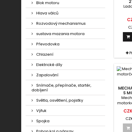
2
Blok motoru
Lada
Hlava válců
CZ
Rozvodový mechanismus
C
sustava mazania motora
Převodovka
P
Chlazení
Elektrické díly
Zapalování
Snímače, přepínače, startér,
MECHA
dobíjení
S M
Mech
Světla, osvětlení, pojistky
motork
Výfuk
CZK
CZK
Spojka
Pohon kol a náprav