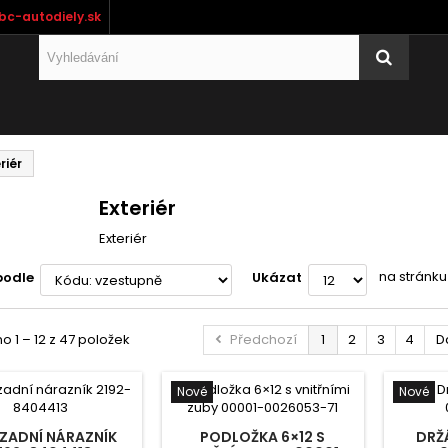
bc-autodiely.sk
riér
Exteriér
Exteriér
na stránku
podle
Ukázat
 1 – 12 z 47 položek
Předchozí
1
2
3
4
D
Nové
Nové
 ZADNÍ NÁRAZNÍK
PODLOŽKA 6×12 S
DRŽ